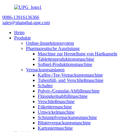
0086-13916136366
sales@shanghai-upg.com
Heim
Produkte
Online-Inspektionssystem
Pharmazeutische Ausrüstung
Maschine zur Herstellung von Hartkapseln
Tablettenproduktionsmaschine
Softgel-Produktionsmaschine
Verpackungsanlagen
Kaffee-/Tee-Verpackungsmaschine
Tubenfüll- und Verschließmaschine
Schalter
Pulver-/Granulat-Abfüllmaschine
Flüssigkeitsabfüllmaschine
Verschließmaschine
Etikettiermaschine
Umwickelmaschine
Schrumpfverpackungsmaschine
Blisterverpackungsmaschine
Kartoniermaschine