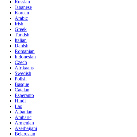
Russian
Japanese
Korean
Arabic
Irish
Greek
Turkish
Italian
Danish
Romanian
Indonesian
Czech
Afrikaans
Swedish
Polish
Basque
Catalan
Esperanto
Hindi
Lao
Albanian
Amharic
Armenian
Azerbaijani
Belarusian