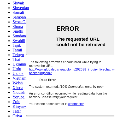
Slovak
Slovenian
Somali
Samoan
Scots Gaelic
Shona
Sindhi
Sundanese
Swahili
Tajik
Tamil
Telugu
Thai
Ukrainian
Urdu
Uzbek
Vietnamese
Welsh
Xhosa
Yiddish
Yoruba
Zulu
Kinyarwanda
Tatar
Oriya