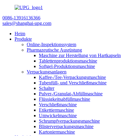
0086-13916136366
sales@shanghai-upg.com
Heim
Produkte
Online-Inspektionssystem
Pharmazeutische Ausrüstung
Maschine zur Herstellung von Hartkapseln
Tablettenproduktionsmaschine
Softgel-Produktionsmaschine
Verpackungsanlagen
Kaffee-/Tee-Verpackungsmaschine
Tubenfüll- und Verschließmaschine
Schalter
Pulver-/Granulat-Abfüllmaschine
Flüssigkeitsabfüllmaschine
Verschließmaschine
Etikettiermaschine
Umwickelmaschine
Schrumpfverpackungsmaschine
Blisterverpackungsmaschine
Kartoniermaschine