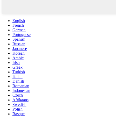
English
French
German
Portuguese
Spanish
Russian
Japanese
Korean
Arabic
Irish
Greek
Turkish
Italian
Danish
Romanian
Indonesian
Czech
Afrikaans
Swedish
Polish
Basque