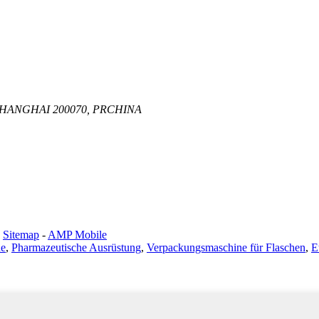
SHANGHAI 200070, PRCHINA
-
Sitemap
-
AMP Mobile
ne
,
Pharmazeutische Ausrüstung
,
Verpackungsmaschine für Flaschen
,
E