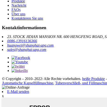
Produkte
Nachricht
FAQs
Über uns
Kontaktieren Sie uns
Kontaktinformationen
23. STOCK JIDIAN MANSION NR. 600 HENGFENG ROAD, 
0086-13916136366
huangwei@shanghai-upg.com
sales@shanghai-upg.com
© Copyright – 2010–2022: Alle Rechte vorbehalten.
heiße Produkte
Automatische Kapselfüllmaschine
,
Tubenverschließ- und Füllmaschi
E-Mail senden
x