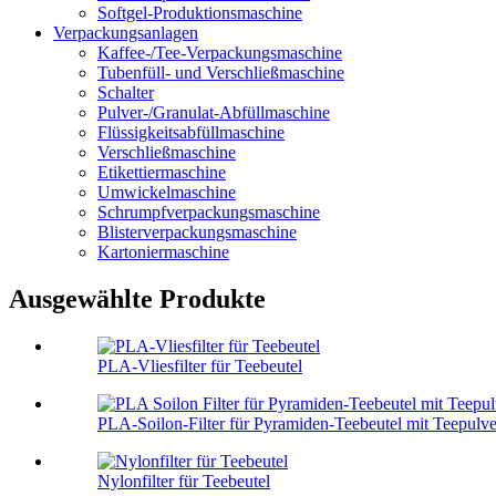
Softgel-Produktionsmaschine
Verpackungsanlagen
Kaffee-/Tee-Verpackungsmaschine
Tubenfüll- und Verschließmaschine
Schalter
Pulver-/Granulat-Abfüllmaschine
Flüssigkeitsabfüllmaschine
Verschließmaschine
Etikettiermaschine
Umwickelmaschine
Schrumpfverpackungsmaschine
Blisterverpackungsmaschine
Kartoniermaschine
Ausgewählte Produkte
PLA-Vliesfilter für Teebeutel
PLA-Soilon-Filter für Pyramiden-Teebeutel mit Teepulver
Nylonfilter für Teebeutel