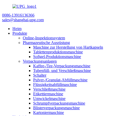
0086-13916136366
sales@shanghai-upg.com
Heim
Produkte
Online-Inspektionssystem
Pharmazeutische Ausrüstung
Maschine zur Herstellung von Hartkapseln
Tablettenproduktionsmaschine
Softgel-Produktionsmaschine
Verpackungsanlagen
Kaffee-/Tee-Verpackungsmaschine
Tubenfüll- und Verschließmaschine
Schalter
Pulver-/Granulat-Abfüllmaschine
Flüssigkeitsabfüllmaschine
Verschließmaschine
Etikettiermaschine
Umwickelmaschine
Schrumpfverpackungsmaschine
Blisterverpackungsmaschine
Kartoniermaschine